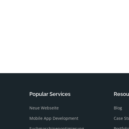
Popular Services
Resou
Neue Webseite
Blog
Mobile App Development
Case St
Suchmaschinenoptimierung
Portfoli