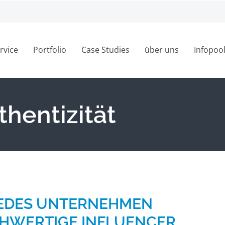
rvice
Portfolio
Case Studies
über uns
Infopoo
thentizität
 JEDES UNTERNEHMEN
HWERTIGE INFLUENCER